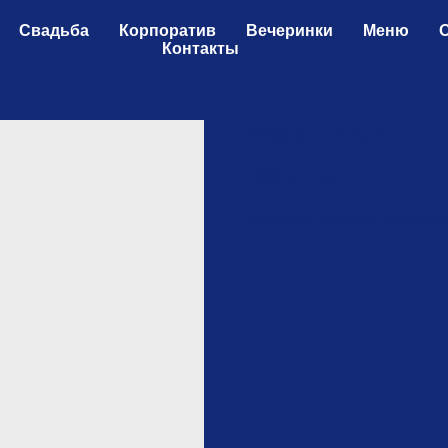
Свадьба
Корпоратив
Вечеринки
Меню
Контакты
Ягодная тарелка
4 200
р.
/
1 шт
Клубника, малина, голубик