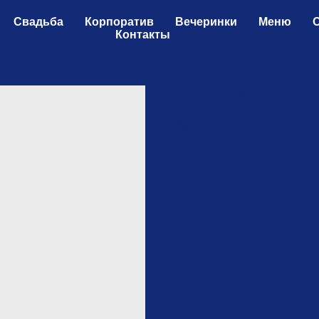
Свадьба
Корпоратив
Вечеринки
Меню
Контакты
EVERVESS пленитель
290
р.
/
1 шт