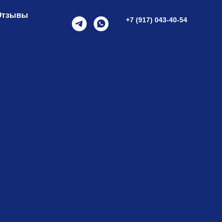
Отзывы
+7 (917) 043-40-54
фри
ета говяжья, сыр, соус, помидоры, романо