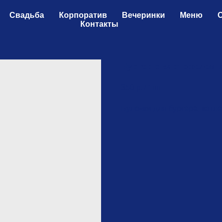
Свадьба
Корпоратив
Вечеринки
Меню
Контакты
Бургер с картофелем 
350
р.
/
1 шт
Булочки для бургера, котл