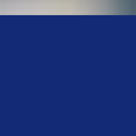
TOUR DE MANDELLOTTE BORDEAUX
6 000
р.
/
1 шт
Глубокое и благородное, с ароматами чёрной
смородины, вишни и лёгкими нотами дуба и специй.
Во вкусе — плотное, округлое, с мягкими танинами и
хорошо сбалансированной структурой.
Чувствуется классический бордоский характер:
сдержанность, глубина и элегантность.
Подходит к мясу, выдержанным сырам и спокойному
вечернему ужину.