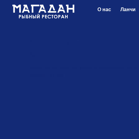
О нас
Ланчи
Корюшка с соусом тар-тар
690
р.
/
1 шт
Корюшка панируется в муке и обжаривается во
соусом тар тар