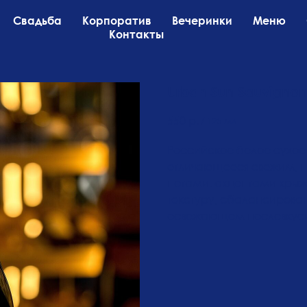
Свадьба
Корпоратив
Вечеринки
Меню
Контакты
Urban Sun Sauvignon
550
р.
/
125 мл
Российское белое сухое 
отличающееся свежим, п
нотами, акцентами крыж
текстуру, сбалансирован
освежающем послевкус