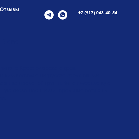
Отзывы
+7 (917) 043-40-54
 Blanc
вино из Краснодарского края,
итким вкусом с цитрусово-фруктовыми
овника и зеленой груши. Вино имеет легкую
ную кислотность и минеральные оттенки в
ии.