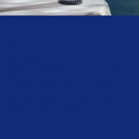
Sikory Riesling
500
р.
/
750 мл
Яркое и свежее белое с ароматами лайма, зелёного
яблока и белого персика.
Во вкусе — сочная кислотность, чистая фруктовость и
лёгкая минеральность.
Послевкусие сухое, бодрящее, с цитрусовым
акцентом.
Лучше всего раскрывается с морепродуктами,
лёгкими салатами и в жаркий вечер.