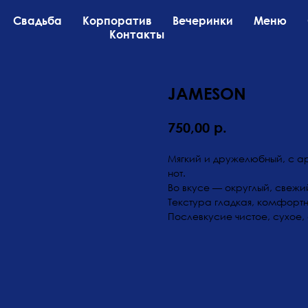
Свадьба
Корпоратив
Вечеринки
Меню
Контакты
JAMESON
р.
750,00
Мягкий и дружелюбный, с а
нот.
Во вкусе — округлый, свежий
Текстура гладкая, комфортн
Послевкусие чистое, сухое,