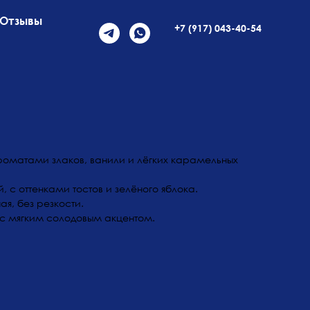
Отзывы
+7 (917) 043-40-54
роматами злаков, ванили и лёгких карамельных
, с оттенками тостов и зелёного яблока.
ая, без резкости.
 с мягким солодовым акцентом.