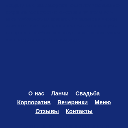
продажу. Быстрая заморозка позволяет максимально
сохранить все вкусовые качества и питательность
мяса глубоководных креветок. Их размер во многом
зависит от того, где водится конкретная популяция -
как правило, наибольшей популярностью пользуются
именно добытые в Охотском море.
О нас
Ланчи
Свадьба
Корпоратив
Вечеринки
Меню
Отзывы
Контакты
Политика конфиденциальности