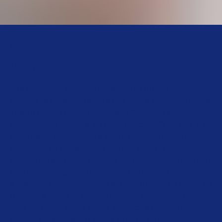
Магаданская
490
р.
/
100 г
Эти северные креветки отличаются относительно
большими размерами. Они обитают в холодных водах
Тихого океана около побережья Камчатки и
Магаданской области. на глубине 15-1000 метров. Их
мясо имеет сладковатый вкус и немного напоминает
крабовое, но значительно нежнее него по
консистенции, поэтому легче приготавливается.Чтобы
добывать продукцию высочайшего качества,
промысел осуществляется исключительно на большой
глубине и вдали от фарватера, где вода чище. После
чего тут же, на борту судна, варятся и подвергаются
быстрой заморозке. В таком виде они и поступают в