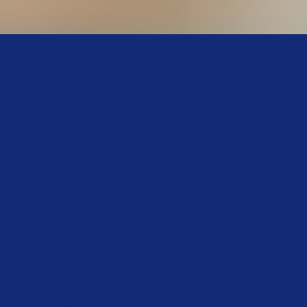
Креветки жареные (сливочный/том-
ям)
1 200
р.
/
1 шт
1. Креветки в сливочном соусе. Обжаренная
креветка с добавлением чеснока и соли, с
добавлением сливочного соуса ( бульон говяжий,
сливки, масло, мука, соль, черный перец)
подается с багетом. Украшается черной
имитированной икрой, зеленым маслом и
микро-зеленью. 2. Том-ям : бульон говяжий,
кокосовое молоко, паста Том ям, сливки,
масло,мука
Украшается черной имитированной икрой. 3.
Соус Чимичурри: кинза, петрушка, масло