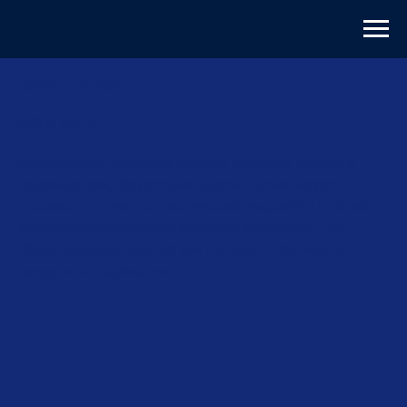
SARTI ROSA
650
р.
/
50 мл
Итальянский аперитив с ярким розовым цветом и
освежающим, фруктовым вкусом. Доминируют
сладкие ноты манго, тропическая маракуйя и легкая
кислинка сицилийского красного апельсина. Это
сбалансированный, легкий напиток с тропическо-
цитрусовым ароматом.