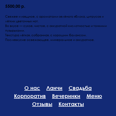
5500,00
р.
Свежее и изящное, с ароматами зелёного яблока, цитрусов и
лёгких цветочных нот.
Во вкусе — сухое, чистое, с аккуратной кислотностью и тонкими
пузырьками.
Текстура лёгкая, собранная, с хорошим балансом.
Послевкусие освежающее, минеральное и аккуратное.
О нас
Ланчи
Свадьба
Корпоратив
Вечеринки
Меню
Отзывы
Контакты