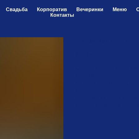
Свадьба
Корпоратив
Вечеринки
Меню
Контакты
REGALEALI BIANCO
6 800
р.
/
1 шт
Свежее и сбалансированное
белых цветов.
Во вкусе — лёгкое, чистое,
фруктовостью.
Послевкусие сухое, освежа
Хорошо подходит к рыбе, м