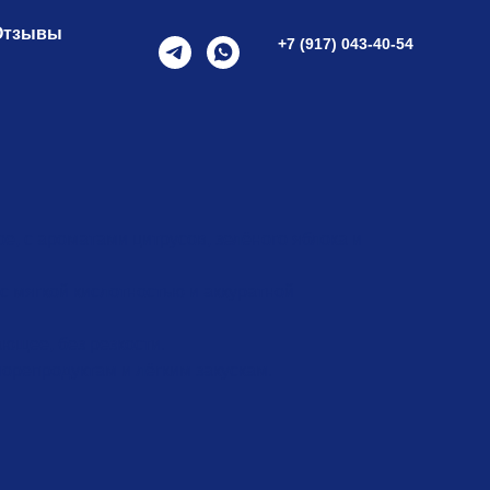
Отзывы
+7 (917) 043-40-54
, с ароматами цитрусов, зелёного яблока и
 с мягкой кислотностью и аккуратной
ющее, без резкости.
орепродуктам и лёгким закускам.