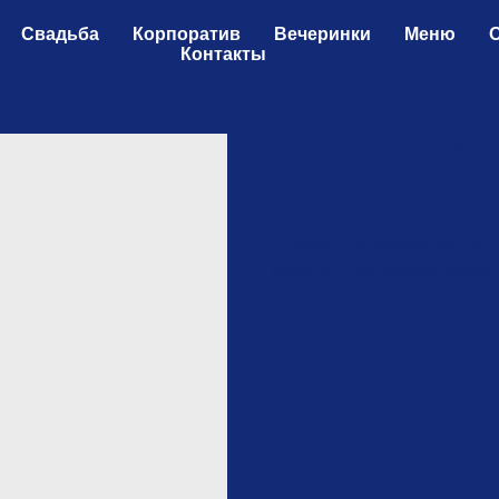
Свадьба
Корпоратив
Вечеринки
Меню
Контакты
Профитроль с клубни
590
р.
/
1 шт
Отпеченное заварное тесто
клубничным соусом. Украш