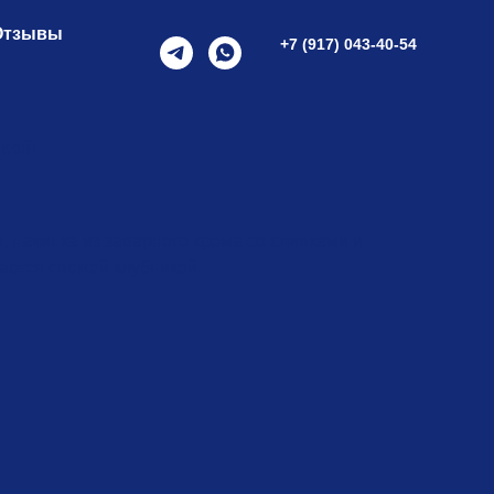
Отзывы
+7 (917) 043-40-54
кой
, начинка из заварного крема со сливками и
ается свежей клубникой.