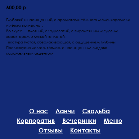
600,00
р.
Глубокий и насыщенный, с ароматами тёмного мёда, карамели
и лёгких пряных нот.
Во вкусе — плотный, сладковатый, с выраженным медовым
характером и мягкой теплотой.
Текстура густая, обволакивающая, с ощущением глубины.
Послевкусие долгое, тёплое, с насыщенным медово-
карамельным акцентом.
О нас
Ланчи
Свадьба
Корпоратив
Вечеринки
Меню
Отзывы
Контакты