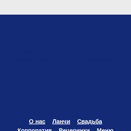
Щучья икра с печеным картофелем
750
р.
/
1 шт
Щучья икра подается с запеченным на углях
картофелем, яйцом-пашот, сметаной, луком-сибулет.
Поливается оливковым маслом.
О нас
Ланчи
Свадьба
Корпоратив
Вечеринки
Меню