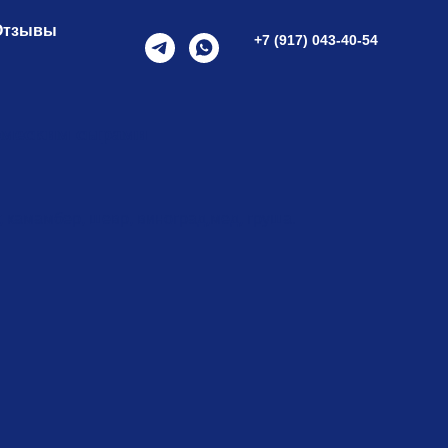
Отзывы
+7 (917) 043-40-54
рмеским сырами
т, камамбер, шевр, виноград,мед, груша.