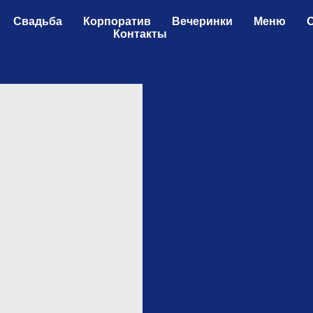
Свадьба
Корпоратив
Вечеринки
Меню
Контакты
Сырная тарелка с фе
2 590
р.
/
1 шт
Качотта, горгонзола, ракле