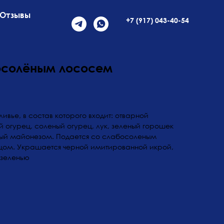
Отзывы
+7 (917) 043-40-54
осолёным лососем
ивье, в состав которого входит: отварной
 огурец, соленый огурец, лук, зеленый горошек
ный майонезом. Подается со слабосоленым
цом. Украшается черной имитированной икрой,
зеленью