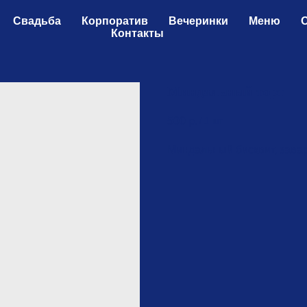
Свадьба
Корпоратив
Вечеринки
Меню
Контакты
Миндальный торт
500
р.
/
1 шт
Миндальный бисквит, завар