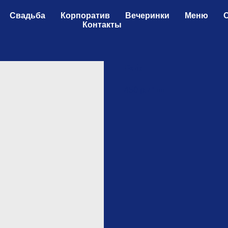
Свадьба
Корпоратив
Вечеринки
Меню
Контакты
Раф
450
р.
/
1 шт