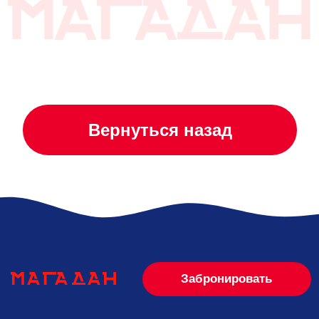
Вернуться назад
Забронировать
Общество с ограниченной
Банковские реквизиты
ответственностью «АЭК»
БАШКИРСКОЕ ОТДЕЛЕНИЕ №8598 ПАО
СБЕРБАНК
Директор: Коркмаз Али Эрджан
БИК 048073601
К/С 30101810300000000601
450047, Россия, Республика
Р/С 40702810306000061089
Башкортостан, г. Уфа, ул. Менделеева,
д. 137, помещ. 18
ОГРН:1240200009719
Email: stars1@list.ru
ИНН/КПП: 0274985864 / 027401001
Телефон: +7 (987) 108 88 73
Отозвать согласие
© 2026 | Все права защищены